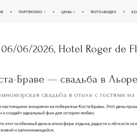
НЕ
ПОРТФОЛИО
ЦЕНЫ
ФОТО+ВИДЕО
КО
06/06/2026, Hotel Roger de Fl
ста-Браве — свадьба в Льоре
мноморская свадьба в отеле с гостями и
 и настоящими эмоциями на побережье Коста-Бравы. Этот день про
ом и создаёт идеальный фон для истории любви.
и этот особенный день в атмосфере отдыха, радости и лёгкости испа
у живой и запоминающейся.